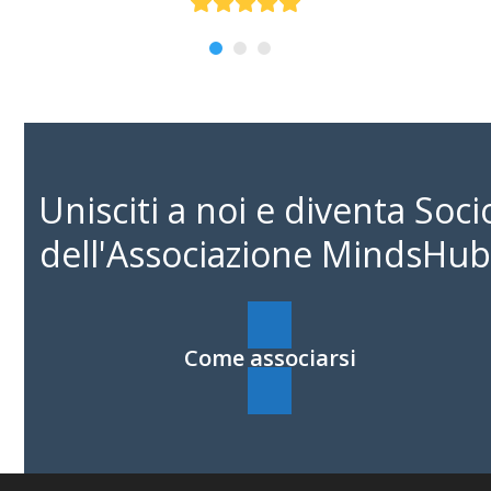
Valutazione:
a
5
m
a
t
o
r
Unisciti a noi e diventa Soci
i
m
dell'Associazione MindsHub
a
k
e
Come associarsi
r
s
i
n