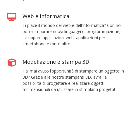
g
e
Web e informatica
g
Ti piace il mondo del web e dell’informatica? Con noi
n
potrai imparare nuovi linguaggi di programmazione,
e
sviluppare applicazioni web, applicazioni per
smartphone e tanto altro!
r
i
Modellazione e stampa 3D
p
r
Hai mai avuto l’opportunità di stampare un oggetto in
3D? Grazie alle nostre stampanti 3D, avrai la
o
possibilità di progettare e realizzare oggetti
f
tridimensionali da utilizzare in stimolanti progetti!
e
s
s
i