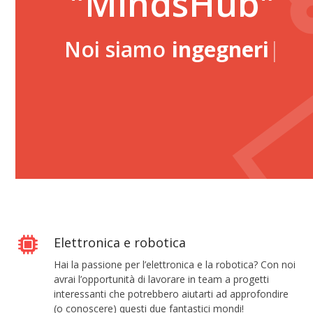
"MindsHub"
e
Noi siamo
ingegneri
|
s
p
l
o
r
a
t
o
r
Elettronica e robotica
i
Hai la passione per l’elettronica e la robotica? Con noi
i
avrai l’opportunità di lavorare in team a progetti
n
interessanti che potrebbero aiutarti ad approfondire
(o conoscere) questi due fantastici mondi!