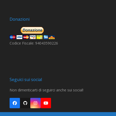
v
e
n
Donazioni
t
o
r
Codice Fiscale: 94043590226
i
c
o
s
Seguici sui social
t
r
Non dimenticarti di seguirci anche sui social!
u
t
Facebook
Github
Instagram
YouTube
t