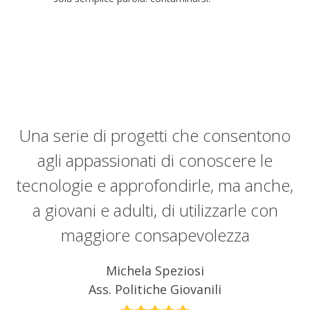
i
s
o
g
n
a
t
Una serie di progetti che consentono
o
agli appassionati di conoscere le
p
r
,
tecnologie e approfondirle, ma anche,
i
ti
a giovani e adulti, di utilizzarle con
r
maggiore consapevolezza
a
d
Michela Speziosi
i
Ass. Politiche Giovanili
o