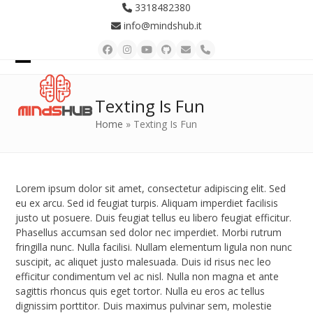
Skip
3318482380
to
info@mindshub.it
content
Facebook
Instagram
YouTube
Github
Email
Telefono
Open
Close
mobile
mobile
Texting Is Fun
menu
menu
Home
»
Texting Is Fun
Lorem ipsum dolor sit amet, consectetur adipiscing elit. Sed
eu ex arcu. Sed id feugiat turpis. Aliquam imperdiet facilisis
justo ut posuere. Duis feugiat tellus eu libero feugiat efficitur.
Phasellus accumsan sed dolor nec imperdiet. Morbi rutrum
fringilla nunc. Nulla facilisi. Nullam elementum ligula non nunc
suscipit, ac aliquet justo malesuada. Duis id risus nec leo
efficitur condimentum vel ac nisl. Nulla non magna et ante
sagittis rhoncus quis eget tortor. Nulla eu eros ac tellus
dignissim porttitor. Duis maximus pulvinar sem, molestie