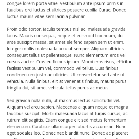
congue lorem porta vitae. Vestibulum ante ipsum primis in
faucibus orci luctus et ultrices posuere cubilia Curae; Donec
luctus mauris vitae sem lacinia pulvinar.
Proin odio tortor, iaculis tempus nisl ac, malesuada gravida
lacus. Mauris consequat, neque et euismod bibendum, dui
ante suscipit massa, sit amet eleifend sapien sem ut enim.
Integer mollis malesuada arcu ut semper. Aliquam ultricies
consequat tellus ut pellentesque. Nunc elementum eros vel
cursus auctor. Cras eu finibus ipsum. Morbi eros risus, efficitur
facilisis vestibulum vel, commodo vel tellus. Duis finibus
condimentum justo ac ultricies. Ut consectetur sed ante ut
vehicula. Nulla finibus, elit at venenatis finibus, mauris purus
fringilla dui, sit amet vehicula tellus purus ac metus.
Sed gravida nulla nulla, ut maximus lectus sollicitudin vel.
Aliquam vel arcu sapien. Maecenas aliquam neque et magna
faucibus suscipit. Morbi malesuada lacus at turpis cursus, ac
rutrum elit sagittis. Etiam congue elit sed metus fermentum
elementum. Curabitur ullamcorper lobortis accumsan. Nunc
eget sodales leo. Donec nec blandit nunc. Donec ac placerat